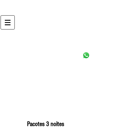
Charme Hotel
Guarujá
Linha Principal
(13)3359-4489
contato@charmehotel.com.br
Pacotes 3 noites