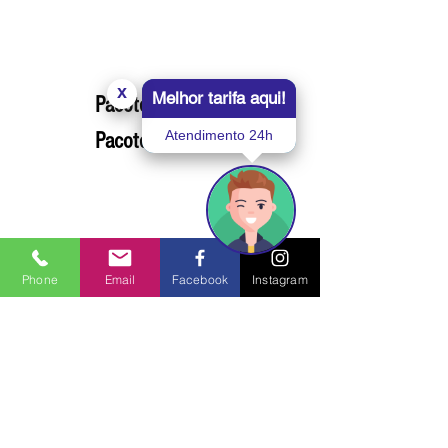
x
Melhor tarifa aqui!
Pacotes 4 noites
Atendimento 24h
Pacotes 5 noites
Pagamento em até 8x
no cartão.
Phone
Email
Facebook
Instagram
Não cobramos nenhum tipo de Taxa
Endereço
Rua Peru, 60, Praia da Enseada Guarujá - SP -
Brasil
Contato
contato@charmehotel.com.br
Tel:
(13) 3359-4489